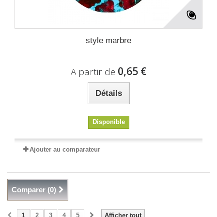
style marbre
0,65 €
A partir de
Détails
Disponible
Ajouter au comparateur
Comparer (
0
)
1
2
3
4
5
Afficher tout