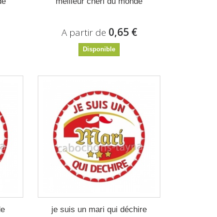
de
meilleur chéri du monde
€
0,65 €
A partir de
Disponible
de
je suis un mari qui déchire