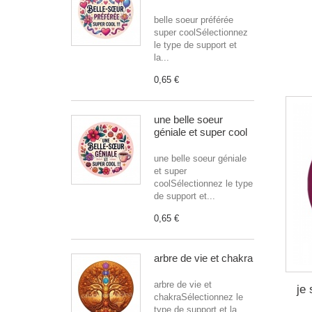
belle soeur préférée
super coolSélectionnez
le type de support et
la...
0,65 €
une belle soeur
géniale et super cool
une belle soeur géniale
et super
coolSélectionnez le type
de support et...
0,65 €
arbre de vie et chakra
arbre de vie et
je
chakraSélectionnez le
type de support et la