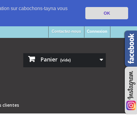
igation sur cabochons-tayna vous
OK
Contactez-nous
Connexion
Panier
(vide)
clientes